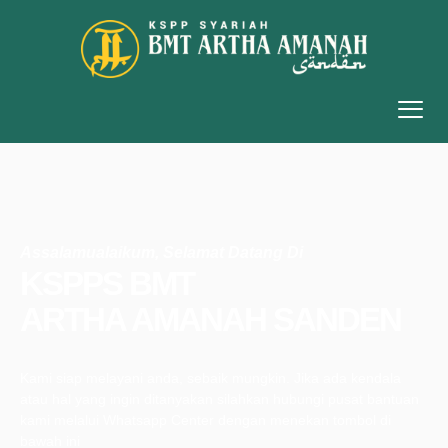
Assalamualaikum, Selamat Datang Di
KSPPS BMT
ARTHA AMANAH SANDEN
Kami siap melayani anda, sebaik mungkin. Jika ada kendala
atau hal yang ingin ditanyakan silahkan hubungi pusat bantuan
kami melalui Whatsapp Center dengan menekan tombol di
bawah ini