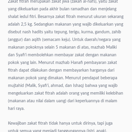
Zakat fitrah merupakan zakat jiwa (zakah al-nafs), yaitu zakat
yang dikeluarkan pada akhir bulan ramadhan dan menjelang
shalat iedul fitri.
Besarnya zakat fitrah menurut ukuran sekarang
adalah 2,5 kg. Sedangkan makanan yang wajib dikeluarkan yang
disebut nash hadits yaitu tepung, terigu, kurma, gandum, zahib
(anggur) dan aqith (semacam keju). Untuk daerah/negara yang
makanan pokoknya selain 5 makanan di atas, mazhab Maliki
dan Syafi’i membolehkan membayar zakat dengan makanan
pokok yang lain.
Menurut mazhab Hanafi pembayaran zakat
fitrah dapat dilakukan dengan membayarkan harganya dari
makanan pokok yang dimakan.
Menurut pendapat beberapa
mujtahid (Malik, Syafi’i, ahmad, dan Ishaq) bahwa yang wajib
mengeluarkan zakat fitrah adalah orang yang memiliki kelebihan
(makanan atau nilai dalam uang) dari keperluannya di malam
hari raya.
Kewajiban zakat fitrah tidak hanya untuk dirinya, tapi juga
untuk semua yang menjadi tanggungannya (istri, anak).