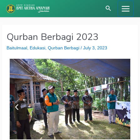
Qurban Berbagi 2023
Baitulmaal
,
Edukasi
,
Qurban Berbagi
/
July 3, 2023